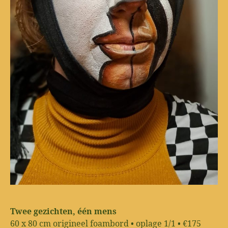
Twee gezichten, één mens
60 x 80 cm origineel foambord • oplage 1/1 • €175