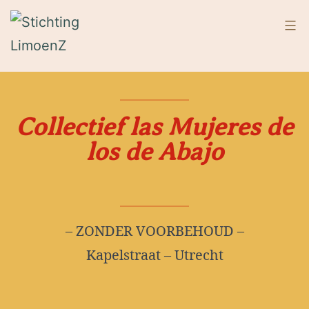
Ga
naar
de
Stichting
LimoenZ
inhoud
Collectief las Mujeres de
los de Abajo
– ZONDER VOORBEHOUD –
Kapelstraat – Utrecht